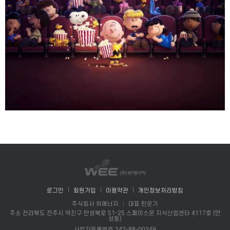
로그인
회원가입
이용약관
개인정보처리방침
주식회사 위에너지
대표 한운기
주소 전라북도 전주시 덕진구 만성북로 51-25 스페이스온 지식산업센터 4117호 (만
성동)
사업자등록번호 242-88-00349