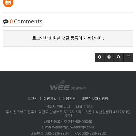
0
Comments
로그인한 회원만 댓글 등록이 가능합니다.
로그인
회원가입
이용약관
개인정보처리방침
주식회사 위에너지
대표 한운기
주소 전라북도 전주시 덕진구 만성북로 51-25 스페이스온 지식산업센터 4117호 (만
성동)
사업자등록번호 242-88-00349
E-mail weenergy@weenergy.co.kr
대표번호 063-236-8864
FAX 063-236-8863